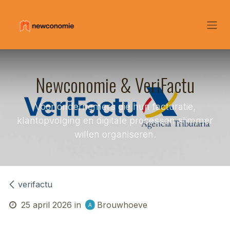
Overslaan naar inhoud
Newconomie & VeriFactu
Voor ondernemers die hun facturatie,
klantopvolging en digitale processen slimmer
willen organiseren.
verifactu
25 april 2026
in
Brouwhoeve