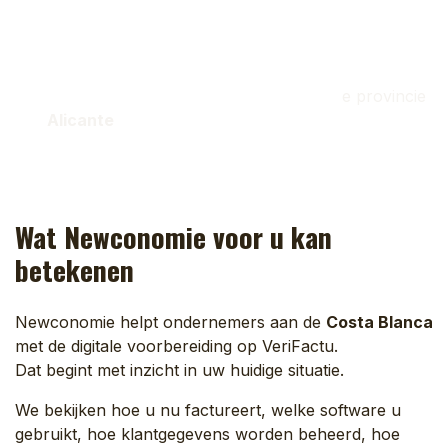
gecertificeerde experts.
Nederlandstalig advies:
Wij spreken uw taal en
begrijpen de lokale Spaanse markt.
Lokale Support:
Onze ondersteuning is fysiek
aanwezig aan de
Costa Blanca
en in d
e provincie
Alicante
Wat Newconomie voor u kan
betekenen
Newconomie helpt ondernemers aan de
Costa Blanca
met de digitale voorbereiding op VeriFactu.
Dat begint met inzicht in uw huidige situatie.
We bekijken hoe u nu factureert, welke software u
gebruikt, hoe klantgegevens worden beheerd, hoe