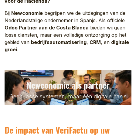
voor de Hacienda?
Bij
Newconomie
begrijpen we de uitdagingen van de
Nederlandstalige ondernemer in Spanje. Als officiële
Odoo Partner aan de Costa Blanca
bieden wij geen
losse diensten, maar een volledige ontzorging op het
gebied van
bedrijfsautomatisering
,
CRM
, en
digitale
groei
.
Newconomie als partner
Geen losse systemen, maar één digitale basis
De impact van VeriFactu op uw