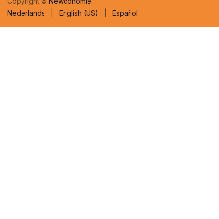
Copyright ©
Newconomie
Nederlands
|
English (US)
|
Español