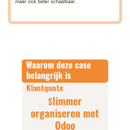
maar ook beter schaalbaar.
Waarom deze case
belangrijk is
Klantquote
limmer
S
organiseren met
Odoo