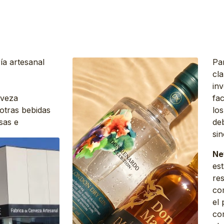
ía artesanal
Pa
cla
inv
rveza
fac
 otras bebidas
lo
sas e
de
sin
Ne
es
re
co
el 
co