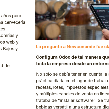
 años para
a cervecería
tes
orerías y
ios web y
La pregunta a Newconomie fue cl
es Bajos y
Configura Odoo de tal manera q
toda la empresa desde un entorno
ad de
No solo se debía tener en cuenta la 
práctica diaria en el lugar de trabaj
recetas, lotes, impuestos especiale
y múltiples canales de venta en línea
trataba de "instalar software". Se t
bebidas versátil a una estructura dig