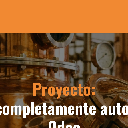
Servicios
Sectores en los que trabajamos
Proyecto
Proyecto:
completamente auto
Odoo