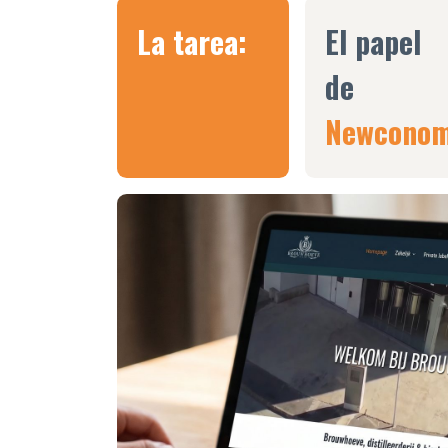
La tarea:
El papel
de
Newconom