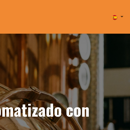
s
Blog
Programa tu videollamada
Contacto
matizado con