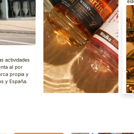
ela
ped
 actividades
nta al por
arca propia y
jos y España.