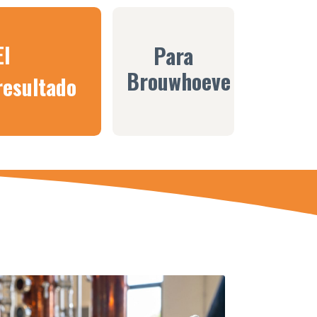
El
Para
Brouwhoeve
resultado